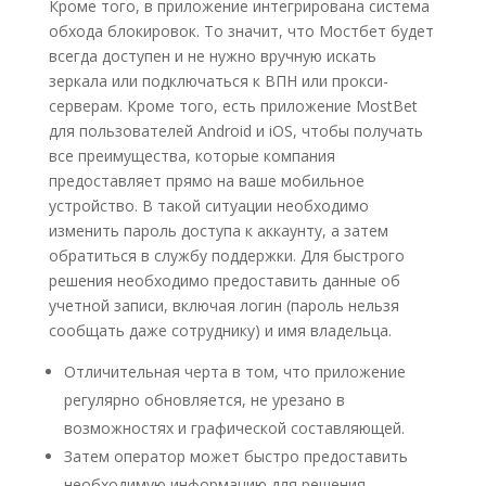
Кроме того, в приложение интегрирована система
обхода блокировок. То значит, что Мостбет будет
всегда доступен и не нужно вручную искать
зеркала или подключаться к ВПН или прокси-
серверам. Кроме того, есть приложение MostBet
для пользователей Android и iOS, чтобы получать
все преимущества, которые компания
предоставляет прямо на ваше мобильное
устройство. В такой ситуации необходимо
изменить пароль доступа к аккаунту, а затем
обратиться в службу поддержки. Для быстрого
решения необходимо предоставить данные об
учетной записи, включая логин (пароль нельзя
сообщать даже сотруднику) и имя владельца.
Отличительная черта в том, что приложение
регулярно обновляется, не урезано в
возможностях и графической составляющей.
Затем оператор может быстро предоставить
необходимую информацию для решения