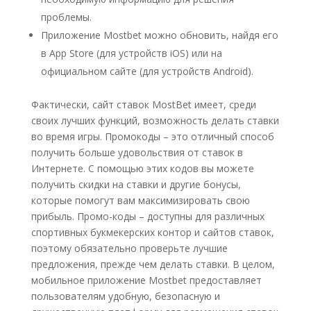
проблемы.
Приложение Mostbet можно обновить, найдя его
в App Store (для устройств iOS) или на
официальном сайте (для устройств Android).
Фактически, сайт ставок MostBet имеет, среди
своих лучших функций, возможность делать ставки
во время игры. Промокоды – это отличный способ
получить больше удовольствия от ставок в
Интернете. С помощью этих кодов вы можете
получить скидки на ставки и другие бонусы,
которые помогут вам максимизировать свою
прибыль. Промо-коды – доступны для различных
спортивных букмекерских контор и сайтов ставок,
поэтому обязательно проверьте лучшие
предложения, прежде чем делать ставки. В целом,
мобильное приложение Mostbet предоставляет
пользователям удобную, безопасную и