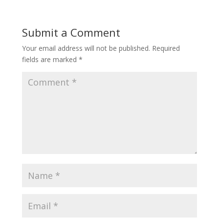
Submit a Comment
Your email address will not be published.
Required
fields are marked
*