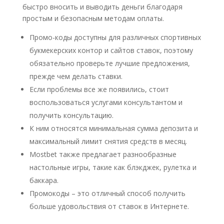
быстро вносить и выводить деньги благодаря
простым и безопасным методам оплаты.
Промо-коды доступны для различных спортивных
букмекерских контор и сайтов ставок, поэтому
обязательно проверьте лучшие предложения,
прежде чем делать ставки.
Если проблемы все же появились, стоит
воспользоваться услугами консультантом и
получить консультацию.
К ним относятся минимальная сумма депозита и
максимальный лимит снятия средств в месяц.
Mostbet также предлагает разнообразные
настольные игры, такие как блэкджек, рулетка и
баккара.
Промокоды – это отличный способ получить
больше удовольствия от ставок в Интернете.