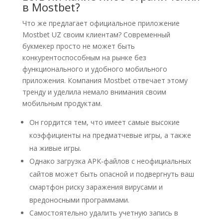
в Mostbet?
Что же предлагает официальное приложение
Mostbet UZ своим клиентам? Современный
букмекер просто не может быть
конкурентоспособным на рынке без
функционального и удобного мобильного
приложения. Компания Mostbet отвечает этому
тренду и уделила немало внимания своим
мобильным продуктам.
Он гордится тем, что имеет самые высокие
коэффициенты на предматчевые игры, а также
на живые игры.
Однако загрузка APK-файлов с неофициальных
сайтов может быть опасной и подвергнуть ваш
смартфон риску заражения вирусами и
вредоносными программами.
Самостоятельно удалить учетную запись в