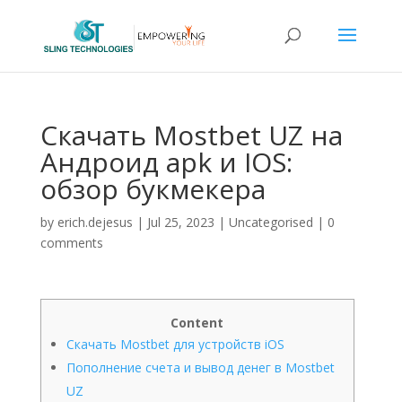
Скачать Mostbet UZ на
Андроид apk и IOS:
обзор букмекера
by
erich.dejesus
|
Jul 25, 2023
|
Uncategorised
|
0
comments
Content
Скачать Mostbet для устройств iOS
Пополнение счета и вывод денег в Mostbet
UZ