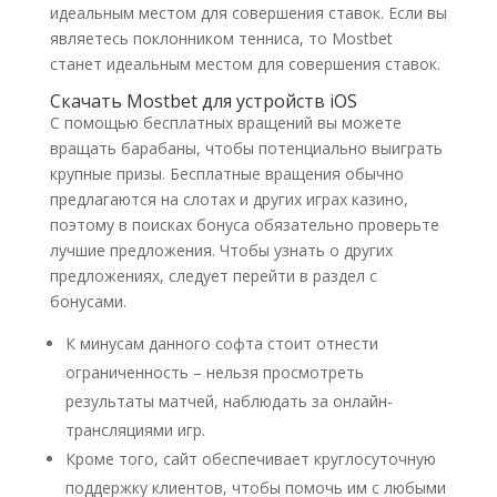
идеальным местом для совершения ставок. Если вы
являетесь поклонником тенниса, то Mostbet
станет идеальным местом для совершения ставок.
Скачать Mostbet для устройств iOS
С помощью бесплатных вращений вы можете
вращать барабаны, чтобы потенциально выиграть
крупные призы. Бесплатные вращения обычно
предлагаются на слотах и других играх казино,
поэтому в поисках бонуса обязательно проверьте
лучшие предложения. Чтобы узнать о других
предложениях, следует перейти в раздел с
бонусами.
К минусам данного софта стоит отнести
ограниченность – нельзя просмотреть
результаты матчей, наблюдать за онлайн-
трансляциями игр.
Кроме того, сайт обеспечивает круглосуточную
поддержку клиентов, чтобы помочь им с любыми