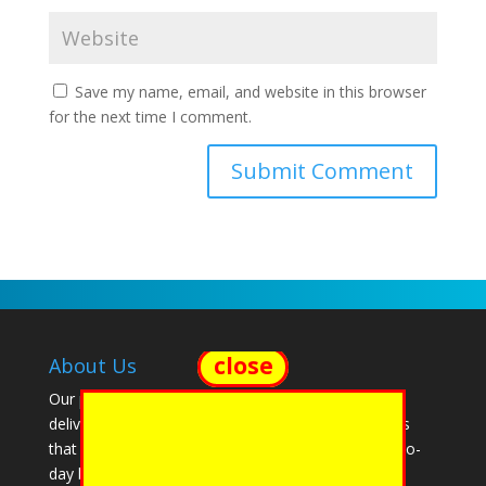
Save my name, email, and website in this browser
for the next time I comment.
close
About Us
Our passion is empowering our clients. We create,
deliver and support software solutions and services
that make it easier to manage their complex, day-to-
day business functions.