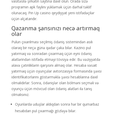
vasitəsilə şirkətin saytına daxil olun. Orada sizə
proqramın apk faylını yükləmək üçün dərhal təklif
olunacaq. Pin Up casino qeydiyyat yeni istifadəçilər
üçün əlçatandır.
Qazanma şansınızı necə artırmaq
olar
Pulun çıxarılması seçilmiş ödəniş sistemindən asılı
olaraq bir neçə günə qədər çəkə bilər. Kazino pul
yatırmaq və sonradan çıxarmaq üçün eyni ödəniş
alətlərindən istifadə etməyi tövsiyə edir. Bu vəziyyətdə
əlavə çətinliklərin qarşısını almaq olar. Hesaba vəsait
yatırmaq üçün oyunçular avtorizasiya formasında şəxsi
identifikatorlarını göstərməklə şəxsi hesablarına daxil
olmalıdırlar. Sonra, ödənişlər olan bölməni seçməli və
oyunçu üçün mövcud olan ödəniş alətləri ilə tanış
olmalısınız.
Oyunlarda uduşlar aldıqdan sonra hər bir qumarbaz
hesabdan pul çıxarmağı gözləyə bilər.