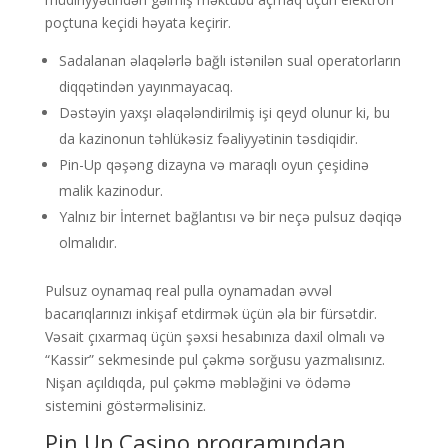
poçtuna keçidi həyata keçirir.
Sadalanan əlaqələrlə bağlı istənilən sual operatorların
diqqətindən yayınmayacaq.
Dəstəyin yaxşı əlaqələndirilmiş işi qeyd olunur ki, bu
da kazinonun təhlükəsiz fəaliyyətinin təsdiqidir.
Pin-Up qəşəng dizayna və maraqlı oyun çeşidinə
malik kazinodur.
Yalnız bir İnternet bağlantısı və bir neçə pulsuz dəqiqə
olmalıdır.
Pulsuz oynamaq real pulla oynamadan əvvəl
bacarıqlarınızı inkişaf etdirmək üçün əla bir fürsətdir.
Vəsait çıxarmaq üçün şəxsi hesabınıza daxil olmalı və
“Kassir” sekmesinde pul çəkmə sorğusu yazmalısınız.
Nişan açıldıqda, pul çəkmə məbləğini və ödəmə
sistemini göstərməlisiniz.
Pin Up Casino proqramından