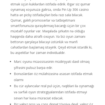
etmək üçün kukilərdən istifadə edirik. Əgər siz qumar
oynamaq xoşunuza gəlirsə, onda Pin Up 306 casino
hətta ən picky istifadəçiləri belə razı sala biləcək.
Qumar, gəlirli promoserlər və tətbiqetməni
smartfonunuza quraşdırmaq bacarığı üçün bir çox
müxtəlif oyunlar var. Məqalədə şirkətin nə olduğu
haqqında daha ətraflı oxuyun. Və biz oyun zamanı
bettorun qarşılaşa biləcəyi üstünlük və mənfi
cəhətlərdən başlamaq istəyirik. Qeyd etmək istərdik ki,
bu aspektlər hər zaman individualdır.
Mərc oyunu müəssisəsinin müdiriyyəti daxil olmaq
şifrəsini pulsuz bərpa edir.
Bonuslardan öz mülahizəsinə əsasən istifadə etmək
olarmı
Bu cür əyləncələr real pul üçün, rəqibləri ilə oynamağı
və sərfəli oyun strategiyalarından istifadə etməyi
sevən hər kəsə müraciət edəcək.
Biz yalnız pros və cons diqqət tövsiyə deyil, yalnız öz