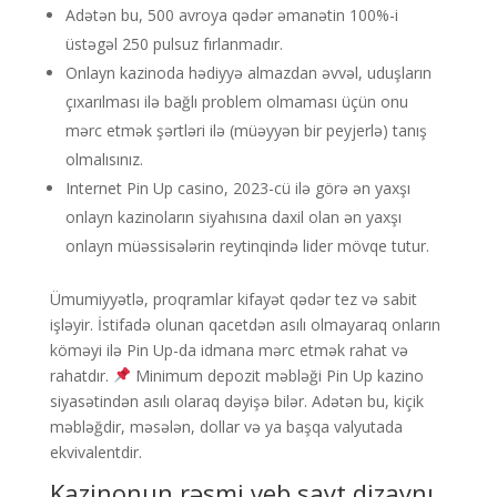
Adətən bu, 500 avroya qədər əmanətin 100%-i
üstəgəl 250 pulsuz fırlanmadır.
Onlayn kazinoda hədiyyə almazdan əvvəl, uduşların
çıxarılması ilə bağlı problem olmaması üçün onu
mərc etmək şərtləri ilə (müəyyən bir peyjerlə) tanış
olmalısınız.
Internet Pin Up casino, 2023-cü ilə görə ən yaxşı
onlayn kazinoların siyahısına daxil olan ən yaxşı
onlayn müəssisələrin reytinqində lider mövqe tutur.
Ümumiyyətlə, proqramlar kifayət qədər tez və sabit
işləyir. İstifadə olunan qacetdən asılı olmayaraq onların
köməyi ilə Pin Up-da idmana mərc etmək rahat və
rahatdır.
Minimum depozit məbləği Pin Up kazino
siyasətindən asılı olaraq dəyişə bilər. Adətən bu, kiçik
məbləğdir, məsələn, dollar və ya başqa valyutada
ekvivalentdir.
Kazinonun rəsmi veb sayt dizaynı