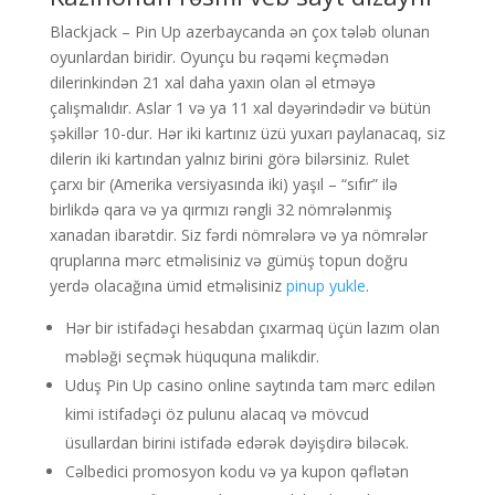
Blackjack – Pin Up azerbaycanda ən çox tələb olunan
oyunlardan biridir. Oyunçu bu rəqəmi keçmədən
dilerinkindən 21 xal daha yaxın olan əl etməyə
çalışmalıdır. Aslar 1 və ya 11 xal dəyərindədir və bütün
şəkillər 10-dur. Hər iki kartınız üzü yuxarı paylanacaq, siz
dilerin iki kartından yalnız birini görə bilərsiniz. Rulet
çarxı bir (Amerika versiyasında iki) yaşıl – “sıfır” ilə
birlikdə qara və ya qırmızı rəngli 32 nömrələnmiş
xanadan ibarətdir. Siz fərdi nömrələrə və ya nömrələr
qruplarına mərc etməlisiniz və gümüş topun doğru
yerdə olacağına ümid etməlisiniz
pinup yukle
.
Hər bir istifadəçi hesabdan çıxarmaq üçün lazım olan
məbləği seçmək hüququna malikdir.
Uduş Pin Up casino online saytında tam mərc edilən
kimi istifadəçi öz pulunu alacaq və mövcud
üsullardan birini istifadə edərək dəyişdirə biləcək.
Cəlbedici promosyon kodu və ya kupon qəflətən