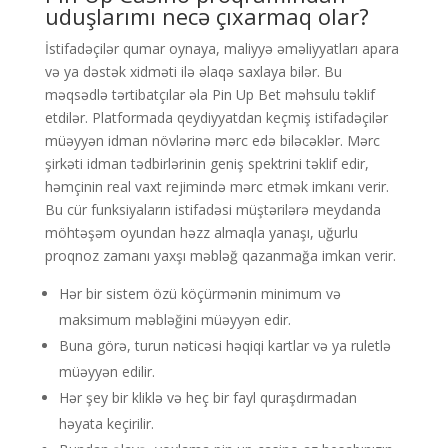
uduşlarımı necə çıxarmaq olar?
İstifadəçilər qumar oynaya, maliyyə əməliyyatları apara
və ya dəstək xidməti ilə əlaqə saxlaya bilər. Bu
məqsədlə tərtibatçılar əla Pin Up Bet məhsulu təklif
etdilər. Platformada qeydiyyatdan keçmiş istifadəçilər
müəyyən idman növlərinə mərc edə biləcəklər. Mərc
şirkəti idman tədbirlərinin geniş spektrini təklif edir,
həmçinin real vaxt rejimində mərc etmək imkanı verir.
Bu cür funksiyaların istifadəsi müştərilərə meydanda
möhtəşəm oyundan həzz almaqla yanaşı, uğurlu
proqnoz zamanı yaxşı məbləğ qazanmağa imkan verir.
Hər bir sistem özü köçürmənin minimum və
maksimum məbləğini müəyyən edir.
Buna görə, turun nəticəsi həqiqi kartlar və ya ruletlə
müəyyən edilir.
Hər şey bir kliklə və heç bir fayl quraşdırmadan
həyata keçirilir.