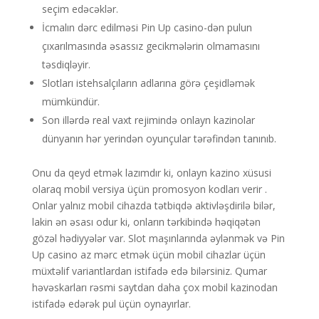
seçim edəcəklər.
İcmalın dərc edilməsi Pin Up casino-dən pulun
çıxarılmasında əsassız gecikmələrin olmamasını
təsdiqləyir.
Slotları istehsalçıların adlarına görə çeşidləmək
mümkündür.
Son illərdə real vaxt rejimində onlayn kazinolar
dünyanın hər yerindən oyunçular tərəfindən tanınıb.
Onu da qeyd etmək lazımdır ki, onlayn kazino xüsusi
olaraq mobil versiya üçün promosyon kodları verir .
Onlar yalnız mobil cihazda tətbiqdə aktivləşdirilə bilər,
lakin ən əsası odur ki, onların tərkibində həqiqətən
gözəl hədiyyələr var. Slot maşınlarında əylənmək və Pin
Up casino az mərc etmək üçün mobil cihazlar üçün
müxtəlif variantlardan istifadə edə bilərsiniz. Qumar
həvəskarları rəsmi saytdan daha çox mobil kazinodan
istifadə edərək pul üçün oynayırlar.