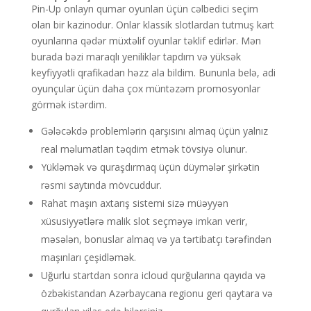
Pin-Up onlayn qumar oyunları üçün cəlbedici seçim
olan bir kazinodur. Onlar klassik slotlardan tutmuş kart
oyunlarına qədər müxtəlif oyunlar təklif edirlər. Mən
burada bəzi maraqlı yeniliklər tapdım və yüksək
keyfiyyətli qrafikadan həzz ala bildim. Bununla belə, adi
oyunçular üçün daha çox müntəzəm promosyonlar
görmək istərdim.
Gələcəkdə problemlərin qarşısını almaq üçün yalnız
real məlumatları təqdim etmək tövsiyə olunur.
Yükləmək və quraşdırmaq üçün düymələr şirkətin
rəsmi saytında mövcuddur.
Rahat maşın axtarış sistemi sizə müəyyən
xüsusiyyətlərə malik slot seçməyə imkan verir,
məsələn, bonuslar almaq və ya tərtibatçı tərəfindən
maşınları çeşidləmək.
Uğurlu startdan sonra icloud qurğularına qayıda və
özbəkistandan Azərbaycana regionu geri qaytara və