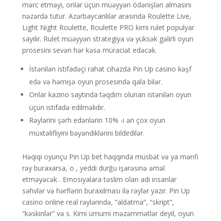
mərc etməyi, onlar üçün müəyyən ödənişləri almasını
nəzərdə tutur. Azərbaycanlılar arasında Roulette Live,
Light Night Roulette, Roulette PRO kimi rulet populyar
sayılır. Rulet müəyyən strategiya və yüksək gəlirli oyun
prosesini sevən hər kəsə müraciət edəcək.
İstənilən istifadəçi rahat cihazda Pin Up casino kəşf
edə və həmişə oyun prosesində qala bilər.
Onlar kazino saytında təqdim olunan istənilən oyun
üçün istifadə edilməlidir.
Rəylərini şərh edənlərin 10% -i ən çox oyun
müxtəlifliyini bəyəndiklərini bildirdilər.
Həqiqi oyunçu Pin Up bet haqqında müsbət və ya mənfi
rəy buraxarsa, o , yeddi durğu işarəsinə əməl
etməyəcək . Emosiyalara təslim olan adi insanlar
səhvlər və hərflərin buraxılması ilə rəylər yazır. Pin Up
casino online real rəylərində, “aldatma”, “skript”,
“kəskinlər” və s. Kimi ümumi məzəmmətlər deyil, oyun