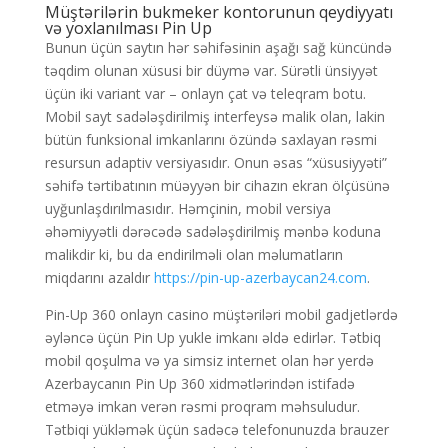
Müştərilərin bukmeker kontorunun qeydiyyatı
və yoxlanılması Pin Up
Bunun üçün saytın hər səhifəsinin aşağı sağ küncündə
təqdim olunan xüsusi bir düymə var. Sürətli ünsiyyət
üçün iki variant var – onlayn çat və teleqram botu.
Mobil sayt sadələşdirilmiş interfeysə malik olan, lakin
bütün funksional imkanlarını özündə saxlayan rəsmi
resursun adaptiv versiyasıdır. Onun əsas “xüsusiyyəti”
səhifə tərtibatının müəyyən bir cihazın ekran ölçüsünə
uyğunlaşdırılmasıdır. Həmçinin, mobil versiya
əhəmiyyətli dərəcədə sadələşdirilmiş mənbə koduna
malikdir ki, bu da endirilməli olan məlumatların
miqdarını azaldır
https://pin-up-azerbaycan24.com
.
Pin-Up 360 onlayn casino müştəriləri mobil gadjetlərdə
əyləncə üçün Pin Up yukle imkanı əldə edirlər. Tətbiq
mobil qoşulma və ya simsiz internet olan hər yerdə
Azerbaycanın Pin Up 360 xidmətlərindən istifadə
etməyə imkan verən rəsmi proqram məhsuludur.
Tətbiqi yükləmək üçün sadəcə telefonunuzda brauzer