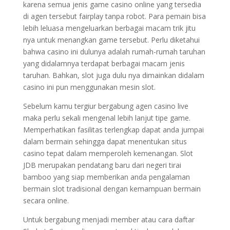
karena semua jenis game casino online yang tersedia
di agen tersebut fairplay tanpa robot. Para pemain bisa
lebih leluasa mengeluarkan berbagai macam trik jitu
nya untuk menangkan game tersebut. Perlu diketahui
bahwa casino ini dulunya adalah rumah-rumah taruhan
yang didalamnya terdapat berbagai macam jenis
taruhan. Bahkan, slot juga dulu nya dimainkan didalam
casino ini pun menggunakan mesin slot.
Sebelum kamu tergiur bergabung agen casino live
maka perlu sekali mengenal lebih lanjut tipe game.
Memperhatikan fasilitas terlengkap dapat anda jumpai
dalam bermain sehingga dapat menentukan situs
casino tepat dalam memperoleh kemenangan. Slot
JDB merupakan pendatang baru dari negeri tirai
bamboo yang siap memberikan anda pengalaman
bermain slot tradisional dengan kemampuan bermain
secara online.
Untuk bergabung menjadi member atau cara daftar