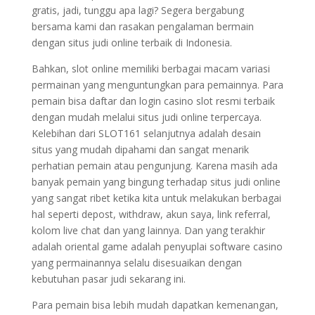
gratis, jadi, tunggu apa lagi? Segera bergabung
bersama kami dan rasakan pengalaman bermain
dengan situs judi online terbaik di Indonesia.
Bahkan, slot online memiliki berbagai macam variasi
permainan yang menguntungkan para pemainnya. Para
pemain bisa daftar dan login casino slot resmi terbaik
dengan mudah melalui situs judi online terpercaya.
Kelebihan dari SLOT161 selanjutnya adalah desain
situs yang mudah dipahami dan sangat menarik
perhatian pemain atau pengunjung. Karena masih ada
banyak pemain yang bingung terhadap situs judi online
yang sangat ribet ketika kita untuk melakukan berbagai
hal seperti depost, withdraw, akun saya, link referral,
kolom live chat dan yang lainnya. Dan yang terakhir
adalah oriental game adalah penyuplai software casino
yang permainannya selalu disesuaikan dengan
kebutuhan pasar judi sekarang ini.
Para pemain bisa lebih mudah dapatkan kemenangan,