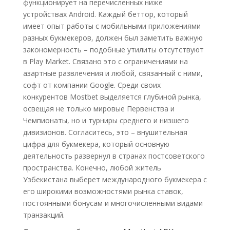
функционирует на перечисленных ниже
устройствах Android. Каждый беттор, который
имеет опыт работы с мобильными приложениями
разных букмекеров, должен был заметить важную
закономерность – подобные утилиты отсутствуют
в Play Market. Связано это с ограничениями на
азартные развлечения и любой, связанный с ними,
софт от компании Google. Среди своих
конкурентов Mostbet выделяется глубиной рынка,
освещая не только мировые Первенства и
Чемпионаты, но и турниры среднего и низшего
дивизионов. Согласитесь, это – внушительная
цифра для букмекера, который основную
деятельность развернул в странах постсоветского
пространства. Конечно, любой житель
Узбекистана выберет международного букмекера с
его широкими возможностями рынка ставок,
постоянными бонусам и многочисленными видами
транзакций.