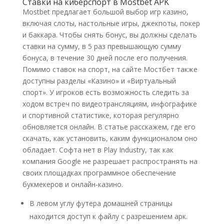
Ставки на киберспорт в Mostbet APK
Mostbet предлагает большой выбор игр казино,
включая слоты, настольные игры, джекпоты, покер
и баккара. Чтобы снять бонус, вы должны сделать
ставки на сумму, в 5 раз превышающую сумму
бонуса, в течение 30 дней после его получения.
Помимо ставок на спорт, на сайте Мостбет также
доступны разделы «Казино» и «Виртуальный
спорт». У игроков есть возможность следить за
ходом встреч по видеотрансляциям, инфографике
и спортивной статистике, которая регулярно
обновляется онлайн. В статье расскажем, где его
скачать, как установить, каким функционалом оно
обладает. Софта нет в Play Industry, так как
компания Google не разрешает распространять на
своих площадках программное обеспечение
букмекеров и онлайн-казино.
В левом углу футера домашней страницы
находится доступ к файлу с разрешением арк.