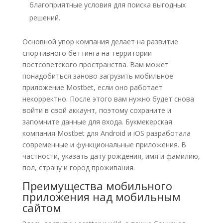
благоприятные условия для поиска выгодных
решений.
Основной упор компания делает на развитие
спортивного беттинга на территории
постсоветского пространства. Вам может
понадобиться заново загрузить мобильное
приложение Mostbet, если оно работает
некорректно. После этого вам нужно будет снова
войти в свой аккаунт, поэтому сохраните и
запомните данные для входа. Букмекерская
компания Mostbet для Android и iOS разработала
современные и функциональные приложения. В
частности, указать дату рождения, имя и фамилию,
пол, страну и город проживания.
Преимущества мобильного
приложения над мобильным
сайтом