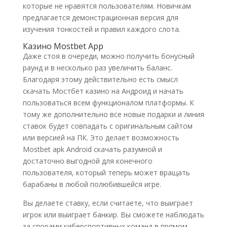
которые не нравятся пользователям. Новичкам
предлагается демонстрационная версия для
изучения тонкостей и правил каждого слота.
Казино Mostbet App
Даже стоя в очереди, можно получить бонусный
раунд и в несколько раз увеличить баланс.
Благодаря этому действительно есть смысл
скачать Мостбет казино на Андроид и начать
пользоваться всем функционалом платформы. К
тому же дополнительно все новые подарки и линия
ставок будет совпадать с оригинальным сайтом
или версией на ПК. Это делает возможность
Mostbet apk Android скачать разумной и
достаточно выгодной для конечного
пользователя, который теперь может вращать
барабаны в любой полюбившейся игре.
Вы делаете ставку, если считаете, что выиграет
игрок или выиграет банкир. Вы сможете наблюдать
за спорами киберспортивных команд в прямом