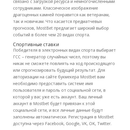
связано с загрузкой ресурса и немногочисленными
сотрудниками. Классическое изображение
драгоценных камней понравится как ветеранам,
так и новичкам. Что касается предматчевых
прогнозов, MostBet предлагает широкий выбор
событий в более чем 20 видах спорта.
Спортивные ставки
Победителя в электронных видах спорта выбирает
ГСС – генератор случайных чисел, поэтому вы
никак не сможете повлиять на ход происходящего
или спрогнозировать будущий результат. Для
авторизации на сайте букмекера Mostbet вам
необходимо предоставить системе имя
пользователя и пароль от социальной сети, в
которой у вас уже есть аккаунт. Ваш личный
аккаунт в Mostbet будет привязан к этой
социальной сети, и все личные данные будут
заполнены автоматически. Регистрация в Mostbet
доступна через Facebook, Google, VK, OK, Twitter.