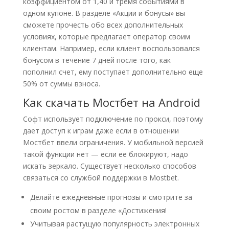
коэффициентом от 1,40 и тремя событиями в
одном купоне. В разделе «Акции и бонусы» вы
сможете прочесть обо всех дополнительных
условиях, которые предлагает оператор своим
клиентам. Например, если клиент воспользовался
бонусом в течение 7 дней после того, как
пополнил счет, ему поступает дополнительно еще
50% от суммы взноса.
Как скачать Мостбет на Android
Софт использует подключение по прокси, поэтому
дает доступ к играм даже если в отношении
Мостбет ввели ограничения. У мобильной версией
такой функции нет — если ее блокируют, надо
искать зеркало. Существует несколько способов
связаться со службой поддержки в Mostbet.
Делайте ежедневные прогнозы и смотрите за
своим ростом в разделе «Достижения!
Учитывая растущую популярность электронных