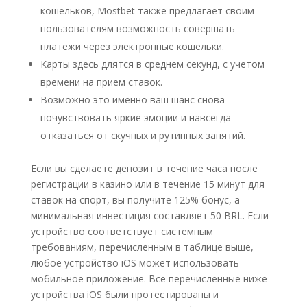
кошельков, Mostbet также предлагает своим
пользователям возможность совершать
платежи через электронные кошельки.
Карты здесь длятся в среднем секунд, с учетом
времени на прием ставок.
Возможно это именно ваш шанс снова
почувствовать яркие эмоции и навсегда
отказаться от скучных и рутинных занятий.
Если вы сделаете депозит в течение часа после
регистрации в казино или в течение 15 минут для
ставок на спорт, вы получите 125% бонус, а
минимальная инвестиция составляет 50 BRL. Если
устройство соответствует системным
требованиям, перечисленным в таблице выше,
любое устройство iOS может использовать
мобильное приложение. Все перечисленные ниже
устройства iOS были протестированы и