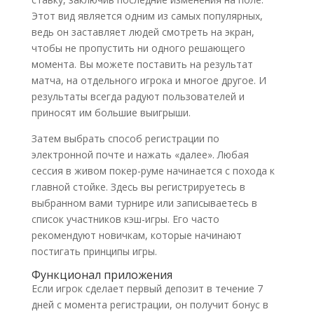
Этот вид является одним из самых популярных,
ведь он заставляет людей смотреть на экран,
чтобы не пропустить ни одного решающего
момента. Вы можете поставить на результат
матча, на отдельного игрока и многое другое. И
результаты всегда радуют пользователей и
приносят им большие выигрыши.
Затем выбрать способ регистрации по
электронной почте и нажать «далее». Любая
сессия в живом покер-руме начинается с похода к
главной стойке. Здесь вы регистрируетесь в
выбранном вами турнире или записываетесь в
список участников кэш-игры. Его часто
рекомендуют новичкам, которые начинают
постигать принципы игры.
Функционал приложения
Если игрок сделает первый депозит в течение 7
дней с момента регистрации, он получит бонус в