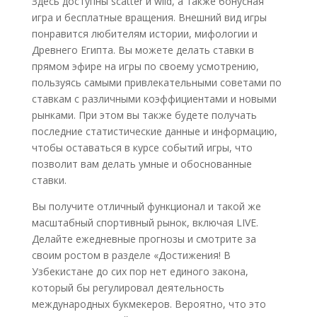
Здесь доступны scatter и wild, а также бонусная
игра и бесплатные вращения. Внешний вид игры
понравится любителям истории, мифологии и
Древнего Египта. Вы можете делать ставки в
прямом эфире на игры по своему усмотрению,
пользуясь самыми привлекательными советами по
ставкам с различными коэффициентами и новыми
рынками. При этом вы также будете получать
последние статистические данные и информацию,
чтобы оставаться в курсе событий игры, что
позволит вам делать умные и обоснованные
ставки.
Вы получите отличный функционал и такой же
масштабный спортивный рынок, включая LIVE.
Делайте ежедневные прогнозы и смотрите за
своим ростом в разделе «Достижения! В
Узбекистане до сих пор нет единого закона,
который бы регулировал деятельность
международных букмекеров. Вероятно, что это