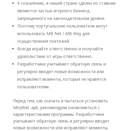
К сожалению, в нашей стране сделки по ставкам
являются частью игорного бизнеса,
запрещенного на законодательном уровне.
Поэтому португальские пользователи могут
использовать MB Net / MB Way для
осуществления платежей.
Всегда играйте ответственно и получайте
удовольствие от игры ответственно.
Разработчики учитывают обратную связь и
регулярно вводят новые возможности или
исправляют моменты, которые не нравятся
пользователям.
Перед тем, как скачать и пытаться установить
Mostbet .apk, рекомендуем ознакомиться с
характеристиками программы. Разработчики
учитывают обратную связь и регулярно вводят
новые возможности или исправляют моменты,