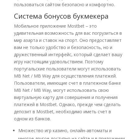
пользоваться сайтом безопасно и комфортно.
Система бонусов букмекера
Мобильное приложение Mostbet – это
удивительная возможность для вас погрузиться в
мир азарта и ставок на спорт. Оно предоставляет
вам не только удобство и безопасность, но и
дружественный интерфейс, который сделает вашу
игру настоящим удовольствием. Поэтому
португальские пользователи могут использовать
MB Net / MB Way для осуществления платежей.
Пользователи, имеющие счет в платежном банке
MB Net / MB Way, могут использовать свою
виртуальную карту для совершения и получения
платежей в Mostbet. Однако, прежде чем сделать
депозит в Mostbet, необходимо иметь счет в
одном из банков.
Множество игр казино, онлайн-автоматы и
многое другое доступно на сайте и в приложении