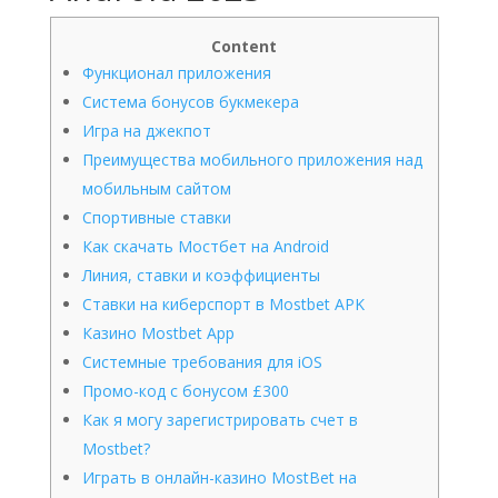
Content
Функционал приложения
Система бонусов букмекера
Игра на джекпот
Преимущества мобильного приложения над
мобильным сайтом
Спортивные ставки
Как скачать Мостбет на Android
Линия, ставки и коэффициенты
Ставки на киберспорт в Mostbet APK
Казино Mostbet App
Системные требования для iOS
Промо-код с бонусом £300
Как я могу зарегистрировать счет в
Mostbet?
Играть в онлайн-казино MostBet на