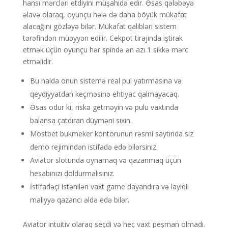
hansı mərcləri etdiyini müşahidə edir. Əsas qələbəyə
əlavə olaraq, oyunçu hələ də daha böyük mükafat
alacağını gözləyə bilər. Mükafat qalibləri sistem
tərəfindən müəyyən edilir. Cekpot tirajında ​​iştirak
etmək üçün oyunçu hər spində ən azı 1 sikkə mərc
etməlidir.
Bu halda onun sistemə real pul yatırmasına və
qeydiyyatdan keçməsinə ehtiyac qalmayacaq.
Əsas odur ki, riskə getməyin və pulu vaxtında
balansa çatdıran düyməni sıxın.
Mostbet bukmeker kontorunun rəsmi saytında siz
demo rejimindən istifadə edə bilərsiniz.
Aviator slotunda oynamaq və qazanmaq üçün
hesabınızı doldurmalısınız.
İstifadəçi istənilən vaxt game dayandıra və layiqli
maliyyə qazancı əldə edə bilər.
Aviator intuitiv olaraq seçdi və heç vaxt peşman olmadı.