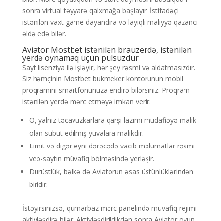
sonra virtual təyyarə qalxmağa başlayır. İstifadəçi
istənilən vaxt game dayandıra və layiqli maliyyə qazancı
əldə edə bilər.
Aviator Mostbet istənilən brauzerdə, istənilən
yerdə oynamaq üçün pulsuzdur
Sayt lisenziya ilə işləyir, hər şey rəsmi və aldatmasızdır.
Siz həmçinin Mostbet bukmeker kontorunun mobil
proqramını smartfonunuza endirə bilərsiniz. Proqram
istənilən yerdə mərc etməyə imkan verir.
O, yalnız təcavüzkarlara qarşı lazımi müdafiəyə malik
olan sübut edilmiş yuvalara malikdir.
Limit və digər eyni dərəcədə vacib məlumatlar rəsmi
veb-saytın müvafiq bölməsində yerləşir.
Dürüstlük, bəlkə də Aviatorun əsas üstünlüklərindən
biridir.
İstəyirsinizsə, qumarbaz mərc panelində müvafiq rejimi
aktivləşdirə bilər. Aktivləşdirildikdən sonra Aviator oyun