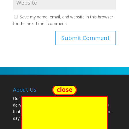
Save my name, email, and website in this browser
for the next time I comment.
close
About Us
Our passion is empowering our clients. We create,
deliver and support software solutions and services
that make it easier to manage their complex, day-to-
day business functions.