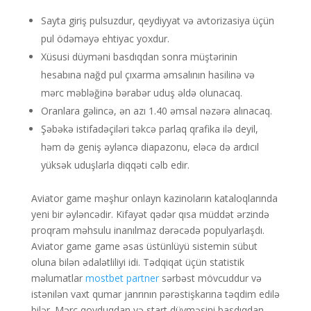
Sayta giriş pulsuzdur, qeydiyyat və avtorizasiya üçün
pul ödəməyə ehtiyac yoxdur.
Xüsusi düyməni basdıqdan sonra müştərinin
hesabına nağd pul çıxarma əmsalının hasilinə və
mərc məbləğinə bərabər uduş əldə olunacaq.
Oranlara gəlincə, ən azı 1.40 əmsal nəzərə alınacaq.
Şəbəkə istifadəçiləri təkcə parlaq qrafika ilə deyil,
həm də geniş əyləncə diapazonu, eləcə də ardıcıl
yüksək uduşlarla diqqəti cəlb edir.
Aviator game məşhur onlayn kazinoların kataloqlarında
yeni bir əyləncədir. Kifayət qədər qısa müddət ərzində
proqram məhsulu inanılmaz dərəcədə populyarlaşdı.
Aviator game game əsas üstünlüyü sistemin sübut
oluna bilən ədalətliliyi idi. Tədqiqat üçün statistik
məlumatlar
mostbet partner
sərbəst mövcuddur və
istənilən vaxt qumar janrının pərəstişkarına təqdim edilə
bilər. Mərc qoyduqdan və start düyməsini basdıqdan