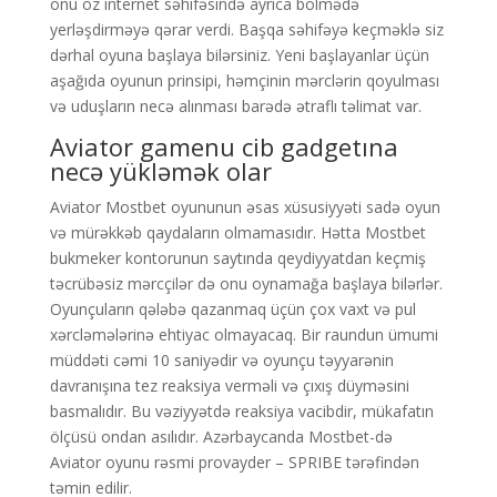
onu öz internet səhifəsində ayrıca bölmədə
yerləşdirməyə qərar verdi. Başqa səhifəyə keçməklə siz
dərhal oyuna başlaya bilərsiniz. Yeni başlayanlar üçün
aşağıda oyunun prinsipi, həmçinin mərclərin qoyulması
və uduşların necə alınması barədə ətraflı təlimat var.
Aviator gamenu cib gadgetına
necə yükləmək olar
Aviator Mostbet oyununun əsas xüsusiyyəti sadə oyun
və mürəkkəb qaydaların olmamasıdır. Hətta Mostbet
bukmeker kontorunun saytında qeydiyyatdan keçmiş
təcrübəsiz mərcçilər də onu oynamağa başlaya bilərlər.
Oyunçuların qələbə qazanmaq üçün çox vaxt və pul
xərcləmələrinə ehtiyac olmayacaq. Bir raundun ümumi
müddəti cəmi 10 saniyədir və oyunçu təyyarənin
davranışına tez reaksiya verməli və çıxış düyməsini
basmalıdır. Bu vəziyyətdə reaksiya vacibdir, mükafatın
ölçüsü ondan asılıdır. Azərbaycanda Mostbet-də
Aviator oyunu rəsmi provayder – SPRIBE tərəfindən
təmin edilir.