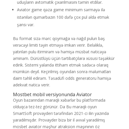
uduşların avtomatik çıxarılmasını təmin etdilər.
Aviator game qəza game minimum sərmayə ilə
istənilən qumarbazın 100 dəfə çox pul əldə etmək
şansı var.
Bu format sizə mərc qoymağa və nağd pulun baş
verəcəyi limiti təyin etməyə imkan verir. Beləliklə,
yatırılan pulu itirmirəm və həmişə müsbət nəticəyə
əminəm. Dürüstlüyü üçün tərtibatçılara xüsusi təşəkkür
edirik. Sistemi yalanda ittiham etmək sadəcə olaraq
mümkün deyil. Keçirilmiş oyundan sonra məlumatları
daim təhlil edirəm. Təsadüfi odds generatoru həmişə
adekvat nəticə verir.
Mostbet mobil versiyonunda Aviator
Oyun bazarından maraqlı xəbərlər bu platformada
olduqca tez-tez görünür. Da Bu maraqlı oyun
SmartSoft provayderi tərəfindən 2021-ci ilin yazında
yaradılmışdır. Provayder bizə bir il əvvəl yaradılmış
mosbet aviator məşhur atraksion maşınının öz