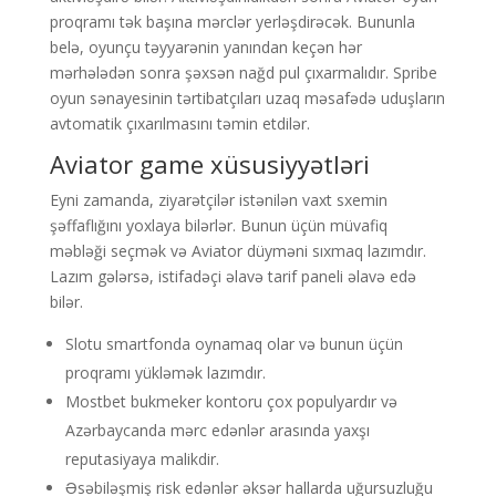
proqramı tək başına mərclər yerləşdirəcək. Bununla
belə, oyunçu təyyarənin yanından keçən hər
mərhələdən sonra şəxsən nağd pul çıxarmalıdır. Spribe
oyun sənayesinin tərtibatçıları uzaq məsafədə uduşların
avtomatik çıxarılmasını təmin etdilər.
Aviator game xüsusiyyətləri
Eyni zamanda, ziyarətçilər istənilən vaxt sxemin
şəffaflığını yoxlaya bilərlər. Bunun üçün müvafiq
məbləği seçmək və Aviator düyməni sıxmaq lazımdır.
Lazım gələrsə, istifadəçi əlavə tarif paneli əlavə edə
bilər.
Slotu smartfonda oynamaq olar və bunun üçün
proqramı yükləmək lazımdır.
Mostbet bukmeker kontoru çox populyardır və
Azərbaycanda mərc edənlər arasında yaxşı
reputasiyaya malikdir.
Əsəbiləşmiş risk edənlər əksər hallarda uğursuzluğu