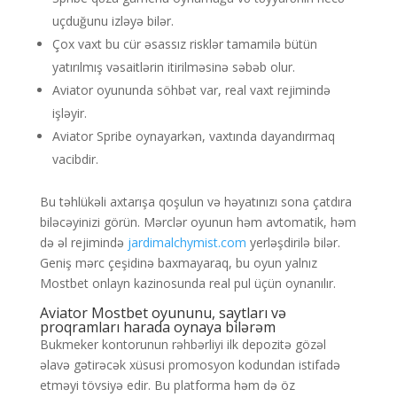
uçduğunu izləyə bilər.
Çox vaxt bu cür əsassız risklər tamamilə bütün
yatırılmış vəsaitlərin itirilməsinə səbəb olur.
Aviator oyununda söhbət var, real vaxt rejimində
işləyir.
Aviator Spribe oynayarkən, vaxtında dayandırmaq
vacibdir.
Bu təhlükəli axtarışa qoşulun və həyatınızı sona çatdıra
biləcəyinizi görün. Mərclər oyunun həm avtomatik, həm
də əl rejimində
jardimalchymist.com
yerləşdirilə bilər.
Geniş mərc çeşidinə baxmayaraq, bu oyun yalnız
Mostbet onlayn kazinosunda real pul üçün oynanılır.
Aviator Mostbet oyununu, saytları və
proqramları harada oynaya bilərəm
Bukmeker kontorunun rəhbərliyi ilk depozitə gözəl
əlavə gətirəcək xüsusi promosyon kodundan istifadə
etməyi tövsiyə edir. Bu platforma həm də öz