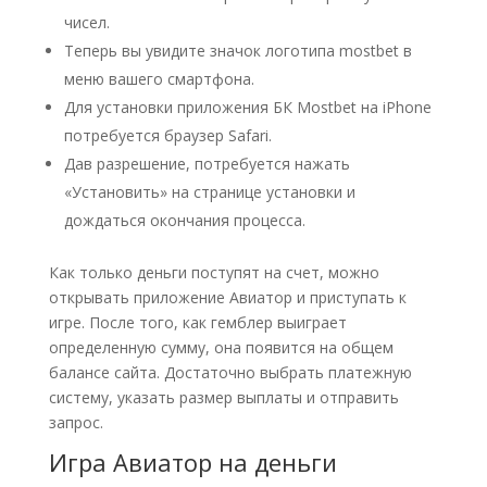
чисел.
Теперь вы увидите значок логотипа mostbet в
меню вашего смартфона.
Для установки приложения БК Mostbet на iPhone
потребуется браузер Safari.
Дав разрешение, потребуется нажать
«Установить» на странице установки и
дождаться окончания процесса.
Как только деньги поступят на счет, можно
открывать приложение Авиатор и приступать к
игре. После того, как гемблер выиграет
определенную сумму, она появится на общем
балансе сайта. Достаточно выбрать платежную
систему, указать размер выплаты и отправить
запрос.
Игра Авиатор на деньги