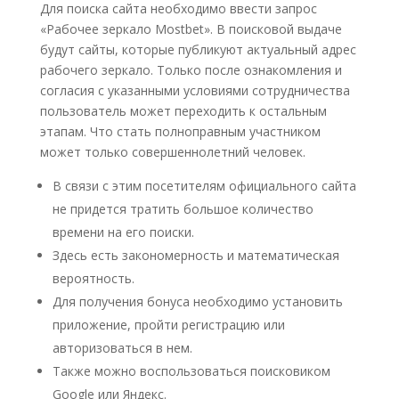
Для поиска сайта необходимо ввести запрос
«Рабочее зеркало Mostbet». В поисковой выдаче
будут сайты, которые публикуют актуальный адрес
рабочего зеркало. Только после ознакомления и
согласия с указанными условиями сотрудничества
пользователь может переходить к остальным
этапам. Что стать полноправным участником
может только совершеннолетний человек.
В связи с этим посетителям официального сайта
не придется тратить большое количество
времени на его поиски.
Здесь есть закономерность и математическая
вероятность.
Для получения бонуса необходимо установить
приложение, пройти регистрацию или
авторизоваться в нем.
Также можно воспользоваться поисковиком
Google или Яндекс.