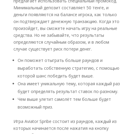
предлагает использовать специальный промокод.
Минимальный депозит составляет 50 тенге, и
деньги появляются на балансе игрока, как только
он подтверждает денежную транзакцию. Когда это
произойдет, вы сможете начать игру на реальные
средства. Но не забывайте, что результаты
определяются случайным образом, и в любом
случае существует риск потери денег.
Он поможет отыграть больше раундов и
выработать собственную стратегию, с помощью
которой шанс победить будет выше.
Она имеет уникальную тему, которая каждый раз
будет определять результат ставок по-разному.
Чем выше улетит самолёт тем больше будет
возможный приз.
Игра Aviator Spribe состоит из раундов, каждый из
которых начинается после нажатия на кнопку