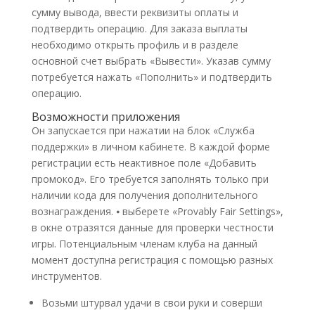
сумму вывода, ввести реквизиты оплаты и
подтвердить операцию. Для заказа выплаты
необходимо открыть профиль и в разделе
основной счет выбрать «Вывести». Указав сумму
потребуется нажать «Пополнить» и подтвердить
операцию.
Возможности приложения
Он запускается при нажатии на блок «Служба
поддержки» в личном кабинете. В каждой форме
регистрации есть неактивное поле «Добавить
промокод». Его требуется заполнять только при
наличии кода для получения дополнительного
вознаграждения. ⦁ выберете «Provably Fair Settings»,
в окне отразятся данные для проверки честности
игры. Потенциальным членам клуба на данный
момент доступна регистрация с помощью разных
инструментов.
Возьми штурвал удачи в свои руки и соверши