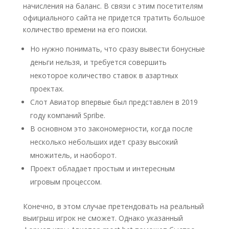
начисления на баланс. В связи с этим посетителям
официального сайта не придется тратить большое
количество времени на его поиски.
Но нужно понимать, что сразу вывести бонусные
деньги нельзя, и требуется совершить
некоторое количество ставок в азартных
проектах.
Слот Авиатор впервые был представлен в 2019
году компаний Spribe.
В основном это закономерности, когда после
несколько небольших идет сразу высокий
множитель, и наоборот.
Проект обладает простым и интересным
игровым процессом.
Конечно, в этом случае претендовать на реальный
выигрыш игрок не сможет. Однако указанный