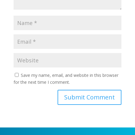
Save my name, email, and website in this browser
for the next time I comment.