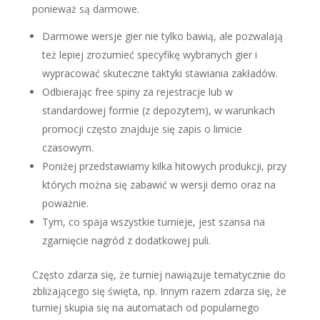
ponieważ są darmowe.
Darmowe wersje gier nie tylko bawią, ale pozwalają
też lepiej zrozumieć specyfikę wybranych gier i
wypracować skuteczne taktyki stawiania zakładów.
Odbierając free spiny za rejestracje lub w
standardowej formie (z depozytem), w warunkach
promocji często znajduje się zapis o limicie
czasowym.
Poniżej przedstawiamy kilka hitowych produkcji, przy
których można się zabawić w wersji demo oraz na
poważnie.
Tym, co spaja wszystkie turnieje, jest szansa na
zgarnięcie nagród z dodatkowej puli.
Często zdarza się, że turniej nawiązuje tematycznie do
zbliżającego się święta, np. Innym razem zdarza się, że
turniej skupia się na automatach od popularnego