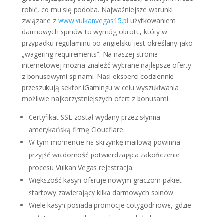
robić, co mu się podoba. Najważniejsze warunki
związane z
www.vulkanvegas15.pl
użytkowaniem
darmowych spinów to wymóg obrotu, który w
przypadku regulaminu po angielsku jest określany jako
„wagering requirements”. Na naszej stronie
internetowej można znaleźć wybrane najlepsze oferty
z bonusowymi spinami. Nasi eksperci codziennie
przeszukują sektor iGamingu w celu wyszukiwania
możliwie najkorzystniejszych ofert z bonusami.
Certyfikat SSL został wydany przez słynna
amerykańską firmę Cloudflare.
W tym momencie na skrzynkę mailową powinna
przyjść wiadomość potwierdzająca zakończenie
procesu Vulkan Vegas rejestracja.
Większość kasyn oferuje nowym graczom pakiet
startowy zawierający kilka darmowych spinów.
Wiele kasyn posiada promocje cotygodniowe, gdzie