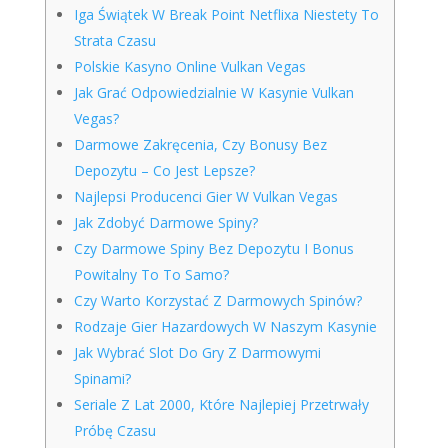
Iga Świątek W Break Point Netflixa Niestety To
Strata Czasu
Polskie Kasyno Online Vulkan Vegas
Jak Grać Odpowiedzialnie W Kasynie Vulkan
Vegas?
Darmowe Zakręcenia, Czy Bonusy Bez
Depozytu – Co Jest Lepsze?
Najlepsi Producenci Gier W Vulkan Vegas
Jak Zdobyć Darmowe Spiny?
Czy Darmowe Spiny Bez Depozytu I Bonus
Powitalny To To Samo?
Czy Warto Korzystać Z Darmowych Spinów?
Rodzaje Gier Hazardowych W Naszym Kasynie
Jak Wybrać Slot Do Gry Z Darmowymi
Spinami?
Seriale Z Lat 2000, Które Najlepiej Przetrwały
Próbę Czasu