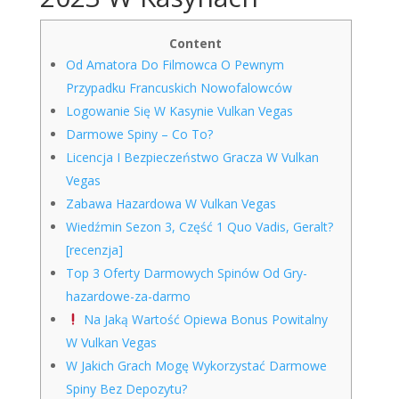
Content
Od Amatora Do Filmowca O Pewnym
Przypadku Francuskich Nowofalowców
Logowanie Się W Kasynie Vulkan Vegas
Darmowe Spiny – Co To?
Licencja I Bezpieczeństwo Gracza W Vulkan
Vegas
Zabawa Hazardowa W Vulkan Vegas
Wiedźmin Sezon 3, Część 1 Quo Vadis, Geralt?
[recenzja]
Top 3 Oferty Darmowych Spinów Od Gry-
hazardowe-za-darmo
Na Jaką Wartość Opiewa Bonus Powitalny
W Vulkan Vegas
W Jakich Grach Mogę Wykorzystać Darmowe
Spiny Bez Depozytu?