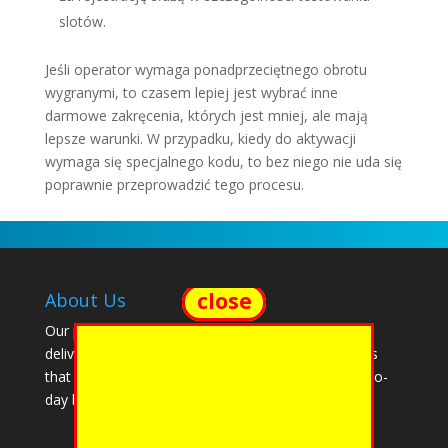
slotów.
Jeśli operator wymaga ponadprzeciętnego obrotu
wygranymi, to czasem lepiej jest wybrać inne
darmowe zakręcenia, których jest mniej, ale mają
lepsze warunki. W przypadku, kiedy do aktywacji
wymaga się specjalnego kodu, to bez niego nie uda się
poprawnie przeprowadzić tego procesu.
close
About Us
Our passion is empowering our clients. We create,
deliver and support software solutions and services
that make it easier to manage their complex, day-to-
day business functions.