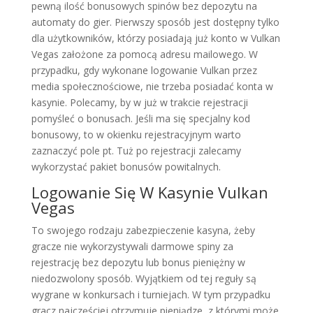
pewną ilość bonusowych spinów bez depozytu na
automaty do gier. Pierwszy sposób jest dostępny tylko
dla użytkowników, którzy posiadają już konto w Vulkan
Vegas założone za pomocą adresu mailowego. W
przypadku, gdy wykonane logowanie Vulkan przez
media społecznościowe, nie trzeba posiadać konta w
kasynie. Polecamy, by w już w trakcie rejestracji
pomyśleć o bonusach. Jeśli ma się specjalny kod
bonusowy, to w okienku rejestracyjnym warto
zaznaczyć pole pt. Tuż po rejestracji zalecamy
wykorzystać pakiet bonusów powitalnych.
Logowanie Się W Kasynie Vulkan
Vegas
To swojego rodzaju zabezpieczenie kasyna, żeby
gracze nie wykorzystywali darmowe spiny za
rejestrację bez depozytu lub bonus pieniężny w
niedozwolony sposób. Wyjątkiem od tej reguły są
wygrane w konkursach i turniejach. W tym przypadku
gracz najczęściej otrzymuje pieniądze, z którymi może