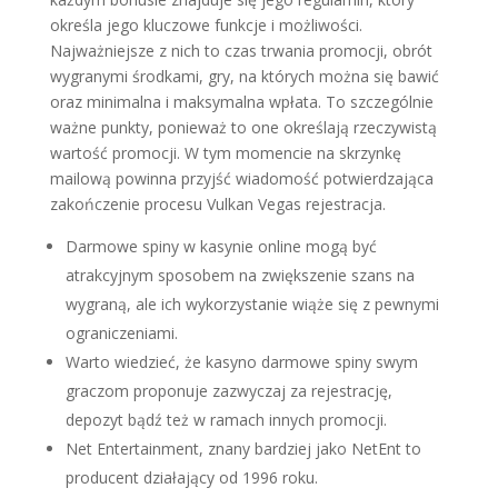
określa jego kluczowe funkcje i możliwości.
Najważniejsze z nich to czas trwania promocji, obrót
wygranymi środkami, gry, na których można się bawić
oraz minimalna i maksymalna wpłata. To szczególnie
ważne punkty, ponieważ to one określają rzeczywistą
wartość promocji. W tym momencie na skrzynkę
mailową powinna przyjść wiadomość potwierdzająca
zakończenie procesu Vulkan Vegas rejestracja.
Darmowe spiny w kasynie online mogą być
atrakcyjnym sposobem na zwiększenie szans na
wygraną, ale ich wykorzystanie wiąże się z pewnymi
ograniczeniami.
Warto wiedzieć, że kasyno darmowe spiny swym
graczom proponuje zazwyczaj za rejestrację,
depozyt bądź też w ramach innych promocji.
Net Entertainment, znany bardziej jako NetEnt to
producent działający od 1996 roku.