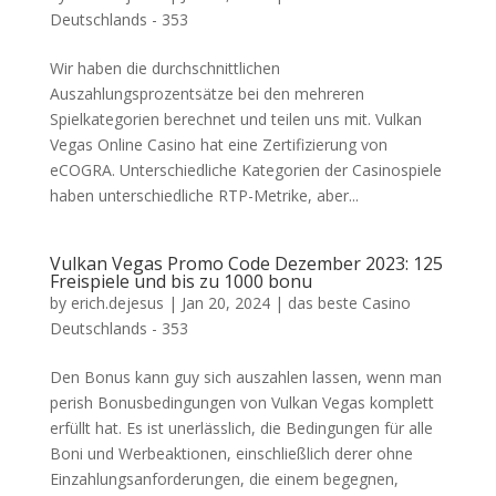
Deutschlands - 353
Wir haben die durchschnittlichen
Auszahlungsprozentsätze bei den mehreren
Spielkategorien berechnet und teilen uns mit. Vulkan
Vegas Online Casino hat eine Zertifizierung von
eCOGRA. Unterschiedliche Kategorien der Casinospiele
haben unterschiedliche RTP-Metrike, aber...
Vulkan Vegas Promo Code Dezember 2023: 125
Freispiele und bis zu 1000 bonu
by
erich.dejesus
|
Jan 20, 2024
|
das beste Casino
Deutschlands - 353
Den Bonus kann guy sich auszahlen lassen, wenn man
perish Bonusbedingungen von Vulkan Vegas komplett
erfüllt hat. Es ist unerlässlich, die Bedingungen für alle
Boni und Werbeaktionen, einschließlich derer ohne
Einzahlungsanforderungen, die einem begegnen,