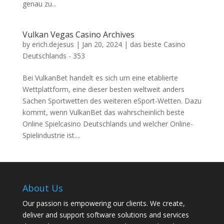
genau zu...
Vulkan Vegas Casino Archives
by
erich.dejesus
|
Jan 20, 2024
|
das beste Casino
Deutschlands - 353
Bei VulkanBet handelt es sich um eine etablierte
Wettplattform, eine dieser besten weltweit anders
Sachen Sportwetten des weiteren eSport-Wetten. Dazu
kommt, wenn VulkanBet das wahrscheinlich beste
Online Spielcasino Deutschlands und welcher Online-
Spielindustrie ist....
About Us
Our passion is empowering our clients. We create,
deliver and support software solutions and services