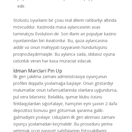
edir.
Stolüstü oyunların bir çoxu real dilerin rəhbərliyi altında
mövcuddur. Kazinoda masa əyləncəsinin əsas
təminatçısı Evolution-dır. Son illərin ən populyar kazino
oyunlarından biri Aviatordur. Bu, qəza əyləncəsinə
aiddir və onun mahiyyəti təyyarənin hündürlüyünü
proqnozlaşdırmaqdır. Bu əyləncə sadə, iddiasız oyuna
üstünlük verən hər kəsə müraciət edəcək.
İdman Mərcləri Pin Up
İlk geri çəkilmə zamanı administrasiya oyunçunun
profilini diqqətlə yoxlamağa başlayır. Onun göstərdiyi
məlumatlar onun təfərrüatlarında olanlara uyğundursa,
pul verə bilərsiniz. Beləliklə, qumar klubu özünü
fırıldaqçılardan sığortalayır, həmçinin eyni şəxsin 2 dəfə
depozitsiz bonusu geri götürmək qərarına gəlib-
gəlmədiyini yoxlayır. Uduşların ilk geri alınması zamanı
oyunçu yoxlamadan keçməlidir. Bu proseduru yerinə
yetirmək üçün pasport səhifələrinin fotoşəkillərini