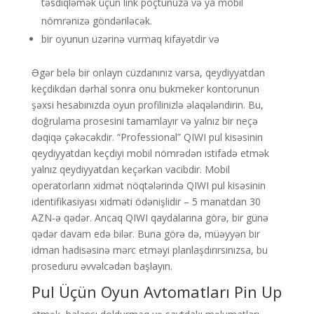
təsdiqləmək üçün link poçtunuza və ya mobil
nömrənizə göndəriləcək.
bir oyunun üzərinə vurmaq kifayətdir və
Əgər belə bir onlayn cüzdanınız varsa, qeydiyyatdan
keçdikdən dərhal sonra onu bukmeker kontorunun
şəxsi hesabınızda oyun profilinizlə əlaqələndirin. Bu,
doğrulama prosesini tamamlayır və yalnız bir neçə
dəqiqə çəkəcəkdir. “Professional” QIWI pul kisəsinin
qeydiyyatdan keçdiyi mobil nömrədən istifadə etmək
yalnız qeydiyyatdan keçərkən vacibdir. Mobil
operatorların xidmət nöqtələrində QIWI pul kisəsinin
identifikasiyası xidməti ödənişlidir – 5 manatdan 30
AZN-ə qədər. Ancaq QIWI qaydalarına görə, bir günə
qədər davam edə bilər. Buna görə də, müəyyən bir
idman hadisəsinə mərc etməyi planlaşdırırsınızsa, bu
proseduru əvvəlcədən başlayın.
Pul Üçün Oyun Avtomatları Pin Up