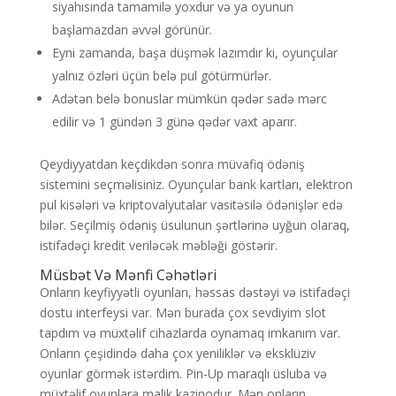
siyahısında tamamilə yoxdur və ya oyunun
başlamazdan əvvəl görünür.
Eyni zamanda, başa düşmək lazımdır ki, oyunçular
yalnız özləri üçün belə pul götürmürlər.
Adətən belə bonuslar mümkün qədər sadə mərc
edilir və 1 gündən 3 günə qədər vaxt aparır.
Qeydiyyatdan keçdikdən sonra müvafiq ödəniş
sistemini seçməlisiniz. Oyunçular bank kartları, elektron
pul kisələri və kriptovalyutalar vasitəsilə ödənişlər edə
bilər. Seçilmiş ödəniş üsulunun şərtlərinə uyğun olaraq,
istifadəçi kredit veriləcək məbləği göstərir.
Müsbət Və Mənfi Cəhətləri
Onların keyfiyyətli oyunları, həssas dəstəyi və istifadəçi
dostu interfeysi var. Mən burada çox sevdiyim slot
tapdım və müxtəlif cihazlarda oynamaq imkanım var.
Onların çeşidində daha çox yeniliklər və eksklüziv
oyunlar görmək istərdim. Pin-Up maraqlı üsluba və
müxtəlif oyunlara malik kazinodur. Mən onların