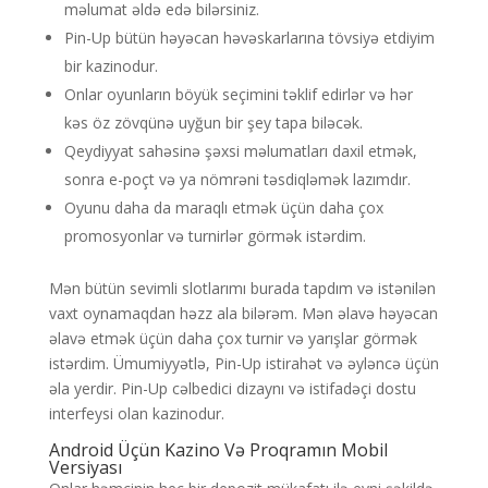
məlumat əldə edə bilərsiniz.
Pin-Up bütün həyəcan həvəskarlarına tövsiyə etdiyim
bir kazinodur.
Onlar oyunların böyük seçimini təklif edirlər və hər
kəs öz zövqünə uyğun bir şey tapa biləcək.
Qeydiyyat sahəsinə şəxsi məlumatları daxil etmək,
sonra e-poçt və ya nömrəni təsdiqləmək lazımdır.
Oyunu daha da maraqlı etmək üçün daha çox
promosyonlar və turnirlər görmək istərdim.
Mən bütün sevimli slotlarımı burada tapdım və istənilən
vaxt oynamaqdan həzz ala bilərəm. Mən əlavə həyəcan
əlavə etmək üçün daha çox turnir və yarışlar görmək
istərdim. Ümumiyyətlə, Pin-Up istirahət və əyləncə üçün
əla yerdir. Pin-Up cəlbedici dizaynı və istifadəçi dostu
interfeysi olan kazinodur.
Android Üçün Kazino Və Proqramın Mobil
Versiyası