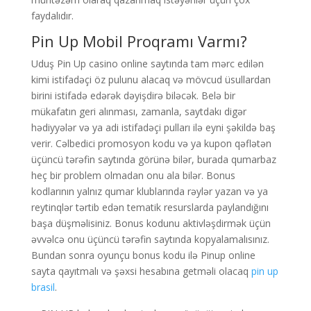
faydalıdır.
Pin Up Mobil Proqramı Varmı?
Uduş Pin Up casino online saytında tam mərc edilən
kimi istifadəçi öz pulunu alacaq və mövcud üsullardan
birini istifadə edərək dəyişdirə biləcək. Belə bir
mükafatın geri alınması, zamanla, saytdakı digər
hədiyyələr və ya adi istifadəçi pulları ilə eyni şəkildə baş
verir. Cəlbedici promosyon kodu və ya kupon qəflətən
üçüncü tərəfin saytında görünə bilər, burada qumarbaz
heç bir problem olmadan onu ala bilər. Bonus
kodlarının yalnız qumar klublarında rəylər yazan və ya
reytinqlər tərtib edən tematik resurslarda paylandığını
başa düşməlisiniz. Bonus kodunu aktivləşdirmək üçün
əvvəlcə onu üçüncü tərəfin saytında kopyalamalısınız.
Bundan sonra oyunçu bonus kodu ilə Pinup online
sayta qayıtmalı və şəxsi hesabına getməli olacaq
pin up
brasil
.