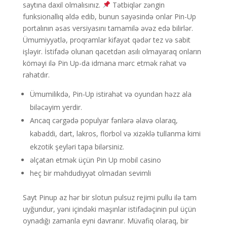
saytına daxil olmalısınız.
Tətbiqlər zəngin
funksionallıq əldə edib, bunun sayəsində onlar Pin-Up
portalının əsas versiyasını tamamilə əvəz edə bilirlər.
Ümumiyyətlə, proqramlar kifayət qədər tez və sabit
işləyir. İstifadə olunan qacetdən asılı olmayaraq onların
köməyi ilə Pin Up-da idmana mərc etmək rahat və
rahatdır.
Ümumilikdə, Pin-Up istirahət və oyundan həzz ala
biləcəyim yerdir.
Ancaq cərgədə populyar fənlərə əlavə olaraq,
kabaddi, dart, lakros, florbol və xizəklə tullanma kimi
ekzotik şeyləri tapa bilərsiniz.
əlçatan etmək üçün Pin Up mobil casino
heç bir məhdudiyyət olmadan sevimli
Sayt Pinup az hər bir slotun pulsuz rejimi pullu ilə tam
uyğundur, yəni içindəki maşınlar istifadəçinin pul üçün
oynadığı zamanla eyni davranır. Müvafiq olaraq, bir