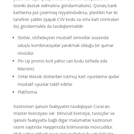
texniki dəstək xidmətinə göndərməlisiniz. Qonaq bank
kartlarına pul çıxarmaq niyyətindədirsə, plastikin hər iki
tərəfinin şəklini (qapalı CVV kodu və orta kart nömrələri
ilə) göndərməklə də təsdiqlənməlidir.
Slotlar, istifadəçinin müxtəlif simvollar əsasında
uduşlu kombinasiyalar yaratmalı olduğu bir qumar
növüdür.
Pin Up promo kod yalnız cari kodu istifadə edə
bilərsiniz.
Onlar klassik slotlardan tutmuş kart oyunlarına qədər
müxtəlif oyunlar təklif edirlər.
Platforma
Kazinonun qanuni fəaliyyətini təsdiqləyən Curacao
master lisenziyası var. Mövcud lisenziya, təsisçilər və
qanuni fəaliyyətlə bağlı digər məlumatlar kazinonun
rəsmi saytında Haqqımızda bölməsində mövcuddur.
Klub yalnız etibarlı oyun provayderləri ilə əməkdaşlıq