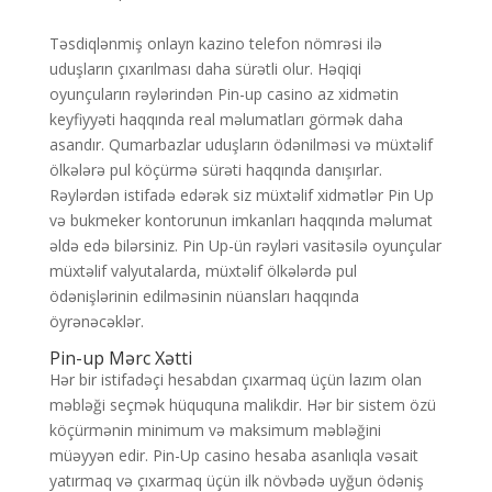
Təsdiqlənmiş onlayn kazino telefon nömrəsi ilə
uduşların çıxarılması daha sürətli olur. Həqiqi
oyunçuların rəylərindən Pin-up casino az xidmətin
keyfiyyəti haqqında real məlumatları görmək daha
asandır. Qumarbazlar uduşların ödənilməsi və müxtəlif
ölkələrə pul köçürmə sürəti haqqında danışırlar.
Rəylərdən istifadə edərək siz müxtəlif xidmətlər Pin Up
və bukmeker kontorunun imkanları haqqında məlumat
əldə edə bilərsiniz. Pin Up-ün rəyləri vasitəsilə oyunçular
müxtəlif valyutalarda, müxtəlif ölkələrdə pul
ödənişlərinin edilməsinin nüansları haqqında
öyrənəcəklər.
Pin-up Mərc Xətti
Hər bir istifadəçi hesabdan çıxarmaq üçün lazım olan
məbləği seçmək hüququna malikdir. Hər bir sistem özü
köçürmənin minimum və maksimum məbləğini
müəyyən edir. Pin-Up casino hesaba asanlıqla vəsait
yatırmaq və çıxarmaq üçün ilk növbədə uyğun ödəniş