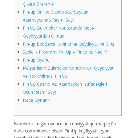
Çıxara Bilərəm?
Pin-up Online Casino Azerbaycan:
Azərbaycanda Rəsmi Sayt
Pin Up Bukmeker Kontorunda Necə
Qeydi̇yyatdan Olmaq
Pin-up Bet Şəxsi Kabinetinə Qeydiyyat Və Giriş
Sadiqlik Proqramı Pin Up – Pincoins Nədir?
Pin-up Oyunu
Müştərilərin Bukmeker Kontorunun Qeydiyyatı
Və Yoxlanılması Pin Up
Pin Up Casino Az: Azərbaycan Istifadəçiləri
Üçün Rəsmi Sayt
Necə Oynanır
İstərdim ki, digər oyunçularla ünsiyyət qurmaq üçün
daha çox imkanlar olsun. Pin-Up keyfiyyətli oyun
təcrübəsi təklif edən kazinodur. Mən burada çoxlu