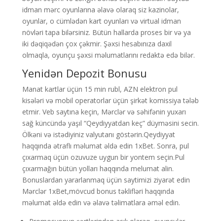
idman mərc oyunlarına əlavə olaraq siz kazinolar,
oyunlar, o cümlədən kart oyunları və virtual idman
növləri tapa bilərsiniz. Bütün hallarda proses bir və ya
iki dəqiqədən çox çəkmir. Şəxsi hesabınıza daxil
olmaqla, oyunçu şəxsi məlumatlarını redaktə edə bilər.
Yenidən Depozit Bonusu
Manat kartlar üçün 15 min rubl, AZN elektron pul
kisələri və mobil operatorlar üçün şirkət komissiya tələb
etmir. Veb saytına keçin, Mərclər və səhifənin yuxarı
sağ küncündə yaşıl “Qeydiyyatdan keç” düyməsini secin.
Ölkəni və istədiyiniz valyutanı göstərin.Qeydiyyat
haqqında ətraflı məlumat əldə edin 1xBet. Sonra, pul
çıxarmaq üçün ozuvuze uygun bir yontem seçin.Pul
çıxarmağın bütün yolları haqqında melumat alin.
Bonuslardan yararlanmaq üçün saytimizi ziyarət edin
Mərclər 1xBet,mövcud bonus təklifləri haqqında
məlumat əldə edin və əlavə təlimatlara əməl edin.