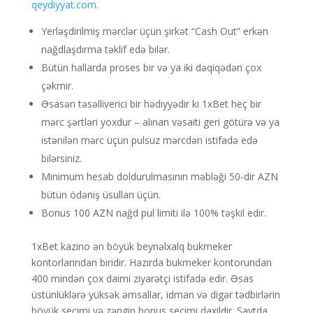
qeydiyyat.com
.
Yerləşdirilmiş mərclər üçün şirkət “Cash Out” erkən
nağdlaşdırma təklif edə bilər.
Bütün hallarda proses bir və ya iki dəqiqədən çox
çəkmir.
Əsasən təsəlliverici bir hədiyyədir ki 1xBet heç bir
mərc şərtləri yoxdur – alınan vəsaiti geri götürə və ya
istənilən mərc üçün pulsuz mərcdən istifadə edə
bilərsiniz.
Minimum hesab doldurulmasının məbləği 50-dir AZN
bütün ödəniş üsulları üçün.
Bonus 100 AZN nağd pul limiti ilə 100% təşkil edir.
1xBet kazino ən böyük beynəlxalq bukmeker
kontorlarından biridir. Hazırda bukmeker kontorundan
400 mindən çox daimi ziyarətçi istifadə edir. Əsas
üstünlüklərə yüksək əmsallar, idman və digər tədbirlərin
böyük seçimi və zəngin bonus seçimi daxildir. Saytda