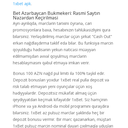
1xbet apk
.
Bet Azərbaycan Bukmekeri: Rəsmi Saytın
Nəzərdən Keçirilməsi
Ayrı-ayrılıqda, mərclərin tarixini öyrənə, cari
promosyonlara baxa, hesabınızın təhlükəsizliyini qura
bilərsiniz. Yerləşdirilmiş mərclər üçün şirkət “Cash Out”
erkən nağdlaşdırma təklif edə bilər. Bu funksiya mərcin
qoyulduğu hadisənin yekun nəticəsi müəyyən
edilməmişdən əvvəl qoyulmuş mərclərin
hesablaşmasını qəbul etməyə imkan verir.
Bonus 100 AZN nağd pul limiti ilə 100% təşkil edir.
Depozit bonusları yoxdur 1xBet real pulla depozit və
risk tələb etməyən yeni oyunçular üçün xoş
hədiyyələrdir. Depozitsiz mükafat almaq üçün
qeydiyyatdan keçmək kifayətdir 1xBet. Siz həmçinin
iPhone və ya Android-də mobil proqramını quraşdıra
bilərsiniz. 1xBet az pulsuz mərclər şəklində heç bir
depozit bonusu vermir. Bir mərc qazanarkən, müştəri
1xBet pulsuz mərcin nominal dəyəri çıxılmaqla uduşları