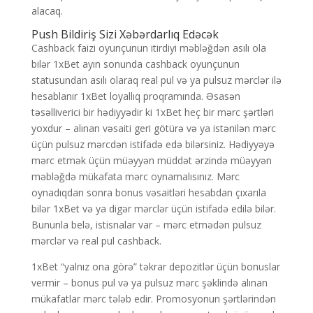
alacaq.
Push Bildiriş Sizi Xəbərdarlıq Edəcək
Cashback faizi oyunçunun itirdiyi məbləğdən asılı ola
bilər 1xBet ayın sonunda cashback oyunçunun
statusundan asılı olaraq real pul və ya pulsuz mərclər ilə
hesablanır 1xBet loyallıq proqramında. Əsasən
təsəlliverici bir hədiyyədir ki 1xBet heç bir mərc şərtləri
yoxdur – alınan vəsaiti geri götürə və ya istənilən mərc
üçün pulsuz mərcdən istifadə edə bilərsiniz. Hədiyyəyə
mərc etmək üçün müəyyən müddət ərzində müəyyən
məbləğdə mükafata mərc oynamalısınız. Mərc
oynadıqdan sonra bonus vəsaitləri hesabdan çıxarıla
bilər 1xBet və ya digər mərclər üçün istifadə edilə bilər.
Bununla belə, istisnalar var – mərc etmədən pulsuz
mərclər və real pul cashback.
1xBet “yalnız ona görə” təkrar depozitlər üçün bonuslar
vermir – bonus pul və ya pulsuz mərc şəklində alınan
mükafatlar mərc tələb edir. Promosyonun şərtlərindən