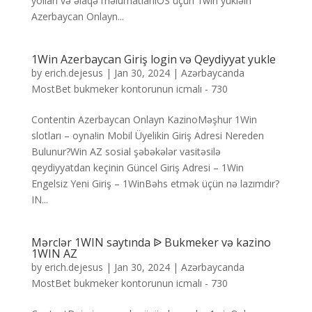
yolları və əlaqə məlumatlarıiOS üçün 1win yükləin
Azerbaycan Onlayn...
1Win Azerbaycan Giriş login və Qeydiyyat yukle
by
erich.dejesus
|
Jan 30, 2024
|
Azərbaycanda
MostBet bukmeker kontorunun icmalı - 730
Contentin Azerbaycan Onlayn KazinoMəşhur 1Win
slotları – oyna!in Mobil Üyelikin Giriş Adresi Nereden
Bulunur?Win AZ sosial şəbəkələr vasitəsilə
qeydiyyatdan keçinin Güncel Giriş Adresi – 1Win
Engelsiz Yeni Giriş – 1WinBəhs etmək üçün nə lazımdır?
IN...
Mərclər 1WIN saytında ᐉ Bukmeker və kazino
1WIN AZ
by
erich.dejesus
|
Jan 30, 2024
|
Azərbaycanda
MostBet bukmeker kontorunun icmalı - 730