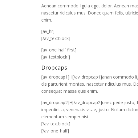
Aenean commodo ligula eget dolor. Aenean mass
nascetur ridiculus mus. Donec quam felis, ultric
enim.
[av_hr]
[/av_textblock]
[av_one_half first]
[av_textblock ]
Dropcaps
[av_dropcap1]H[/av_dropcap1]anan commodo lig
dis parturient montes, nascetur ridiculus mus. Do
consequat massa quis enim.
[av_dropcap2]H[/av_dropcap2]onec pede justo, frin
imperdiet a, venenatis vitae, justo. Nullam dictu
elementum semper nisi.
[/av_textblock]
[/av_one_half]