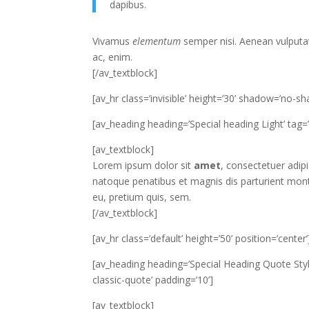
dapibus.
Vivamus
elementum
semper nisi. Aenean vulputat
ac, enim.
[/av_textblock]
[av_hr class=’invisible’ height=’30’ shadow=’no-sh
[av_heading heading=’Special heading Light’ tag=’
[av_textblock]
Lorem ipsum dolor sit
amet
, consectetuer adip
natoque penatibus et magnis dis parturient mont
eu, pretium quis, sem.
[/av_textblock]
[av_hr class=’default’ height=’50’ position=’center’
[av_heading heading=’Special Heading Quote Style
classic-quote’ padding=’10’]
[av_textblock]