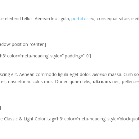
e eleifend tellus.
Aenean
leo ligula,
porttitor
eu, consequat vitae, ele
adow’ position=’center’]
h3′ color=’meta-heading’ style=” padding=’10’]
iscing elit. Aenean commodo ligula eget dolor.
Aenean
massa. Cum soc
es, nascetur ridiculus mus. Donec quam felis,
ultricies
nec, pellente
]
 Classic & Light Color’ tag=’h3′ color=’meta-heading’ style=’blockquo