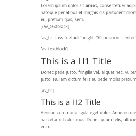
Lorem ipsum dolor sit
amet
, consectetuer adip
natoque penatibus et magnis dis parturient mont
eu, pretium quis, sem.
[/av_textblock]
[av_hr class=’default’ height=’50’ position=’center’
[av_textblock]
This is a H1 Title
Donec pede justo, fringilla vel, aliquet nec, vulp
justo. Nullam dictum felis eu pede mollis pretiu
[av_hr]
This is a H2 Title
Aenean commodo ligula eget dolor. Aenean mass
nascetur ridiculus mus. Donec quam felis, ultric
enim.