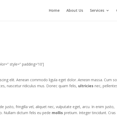
Home
About Us
Services
lor=” style=” padding=’10’]
iscing elit. Aenean commodo ligula eget dolor.
Aenean
massa. Cum soc
es, nascetur ridiculus mus. Donec quam felis,
ultricies
nec, pellente
usto, fringilla vel, aliquet nec, vulputate eget, arcu. In enim justo,
to. Nullam dictum felis eu pede
mollis
pretium. Integer tincidunt. Cras