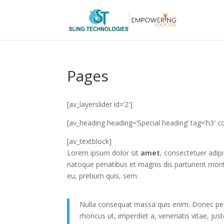
Pages
[av_layerslider id=’2′]
[av_heading heading=’Special heading’ tag=’h3′ co
[av_textblock]
Lorem ipsum dolor sit
amet
, consectetuer adip
natoque penatibus et magnis dis parturient mont
eu, pretium quis, sem.
Nulla consequat massa quis enim. Donec pede j
rhoncus ut, imperdiet a, venenatis vitae, jus