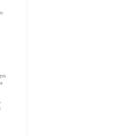
is
nis
la
,
s